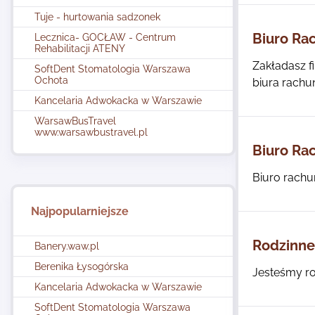
Tuje - hurtowania sadzonek
Biuro Ra
Lecznica- GOCŁAW - Centrum
Rehabilitacji ATENY
Zakładasz f
SoftDent Stomatologia Warszawa
Ochota
biura rachu
Kancelaria Adwokacka w Warszawie
WarsawBusTravel
www.warsawbustravel.pl
Biuro Ra
Biuro rachu
Najpopularniejsze
Rodzinne
Banery.waw.pl
Berenika Łysogórska
Jesteśmy ro
Kancelaria Adwokacka w Warszawie
SoftDent Stomatologia Warszawa