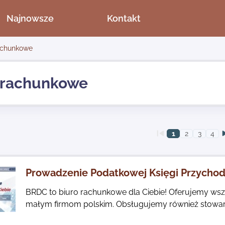
Najnowsze
Kontakt
achunkowe
 rachunkowe
1
2
3
4
Prowadzenie Podatkowej Księgi Przycho
BRDC to biuro rachunkowe dla Ciebie! Oferujemy wsz
małym firmom polskim. Obsługujemy również stowarzys