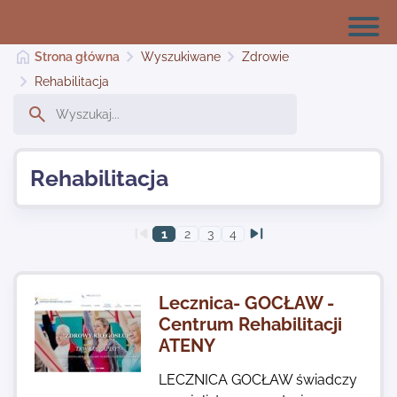
Strona główna
Wyszukiwane
Zdrowie
Rehabilitacja
Strona główna
Rehabilitacja
Dodaj stronę
1
2
3
4
Najnowsze
Lecznica- GOCŁAW -
Kontakt
Centrum Rehabilitacji
ATENY
LECZNICA GOCŁAW świadczy