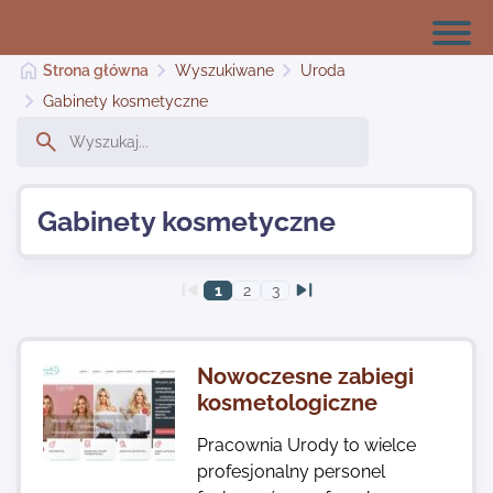
Strona główna
Wyszukiwane
Uroda
Gabinety kosmetyczne
Strona główna
Gabinety kosmetyczne
Dodaj stronę
1
2
3
Najnowsze
Nowoczesne zabiegi
Kontakt
kosmetologiczne
Pracownia Urody to wielce
profesjonalny personel