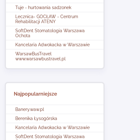
Tuje - hurtowania sadzonek
Lecznica- GOCŁAW - Centrum
Rehabilitacji ATENY
SoftDent Stomatologia Warszawa
Ochota
Kancelaria Adwokacka w Warszawie
WarsawBusTravel
www.warsawbustravel.pl
Najpopularniejsze
Banery.waw.pl
Berenika Łysogórska
Kancelaria Adwokacka w Warszawie
SoftDent Stomatologia Warszawa