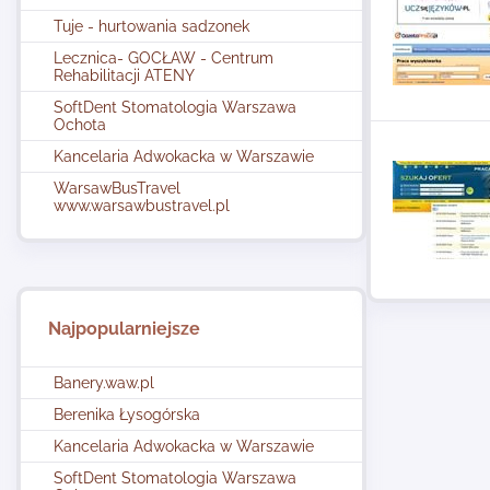
Tuje - hurtowania sadzonek
Lecznica- GOCŁAW - Centrum
Rehabilitacji ATENY
SoftDent Stomatologia Warszawa
Ochota
Kancelaria Adwokacka w Warszawie
WarsawBusTravel
www.warsawbustravel.pl
Najpopularniejsze
Banery.waw.pl
Berenika Łysogórska
Kancelaria Adwokacka w Warszawie
SoftDent Stomatologia Warszawa