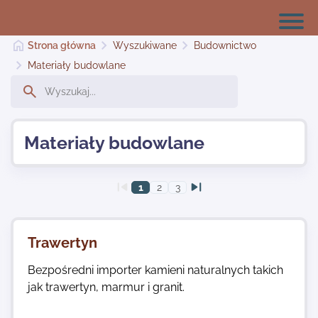
Strona główna
Wyszukiwane
Budownictwo
Materiały budowlane
Strona główna
Materiały budowlane
Dodaj stronę
1
2
3
Najnowsze
Trawertyn
Kontakt
Bezpośredni importer kamieni naturalnych takich
jak trawertyn, marmur i granit.