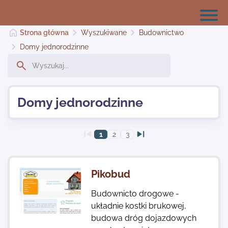
Strona główna
Wyszukiwane
Budownictwo
Domy jednorodzinne
Strona główna
Domy jednorodzinne
Dodaj stronę
1
2
3
Najnowsze
Pikobud
Kontakt
Budownicto drogowe -
układnie kostki brukowej,
budowa dróg dojazdowych